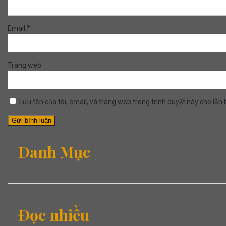
Email
*
Trang web
Lưu tên của tôi, email, và trang web trong trình duyệt này cho lần b
Danh Mục
Đọc nhiều