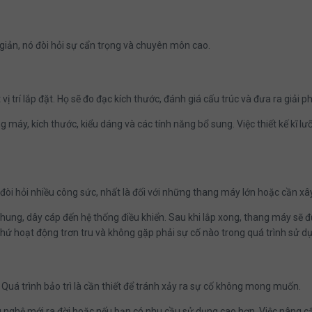
 giản, nó đòi hỏi sự cẩn trọng và chuyên môn cao.
ị trí lắp đặt. Họ sẽ đo đạc kích thước, đánh giá cấu trúc và đưa ra giải p
thang máy, kích thước, kiểu dáng và các tính năng bổ sung. Việc thiết kế 
oạn đòi hỏi nhiều công sức, nhất là đối với những thang máy lớn hoặc cần x
 khung, dây cáp đến hệ thống điều khiển. Sau khi lắp xong, thang máy sẽ 
ứ hoạt động trơn tru và không gặp phải sự cố nào trong quá trình sử d
 Quá trình bảo trì là cần thiết để tránh xảy ra sự cố không mong muốn.
g nghệ mới ra đời hoặc nếu bạn có nhu cầu sử dụng cao hơn. Việc nâng c