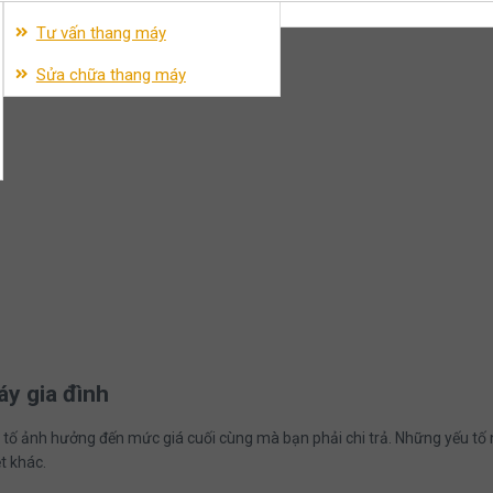
Tư vấn thang máy
Sửa chữa thang máy
áy gia đình
yếu tố ảnh hưởng đến mức giá cuối cùng mà bạn phải chi trả. Những yếu t
t khác.