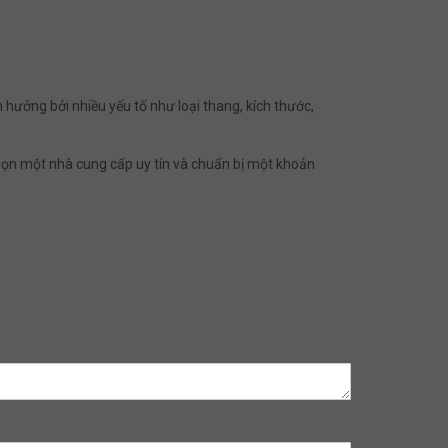
 hưởng bởi nhiều yếu tố như loại thang, kích thước,
chọn một nhà cung cấp uy tín và chuẩn bị một khoản