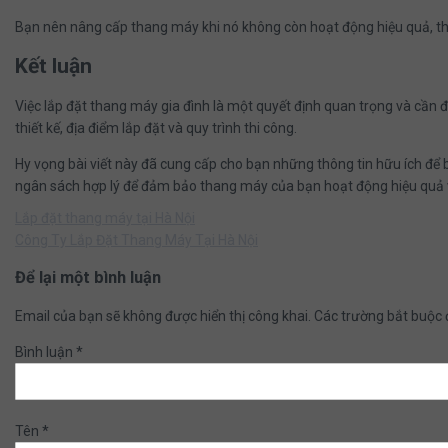
Bạn nên nâng cấp thang máy khi nó không còn hoạt động hiệu quả, th
Kết luận
Việc lắp đặt thang máy gia đình là một quyết định quan trọng và cần đ
thiết kế, địa điểm lắp đặt và quy trình thi công.
Hy vọng bài viết này đã cung cấp cho bạn những thông tin hữu ích để
ngân sách hợp lý để đảm bảo thang máy của bạn hoạt động hiệu quả 
Lắp đặt thang máy tại Hà Nội
Công Ty Lắp Đặt Thang Máy Tại Hà Nội
Để lại một bình luận
Email của bạn sẽ không được hiển thị công khai.
Các trường bắt buộc
Bình luận
*
Tên
*