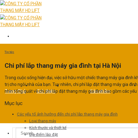
Skip
to
content
Tin tức
Chi phí lắp thang máy gia đình tại Hà Nội
Trong cuộc sống hiện đại, việc sở hữu một chiếc thang máy gia đình khô
trị cho ngôi nhà của bạn. Tuy nhiên, chi phí lắp đặt thang máy gia đìn
Trang Chủ
Giới thiệu
Sản phẩm
nhìn tổng quát về chi phí lắp đặt thang máy gia đình bao gồm các yếu 
Mục lục
Các yếu tố ảnh hưởng đến chi phí lắp thang máy gia đình
Loại thang máy
Kích thước và thiết kế
Search
Địa điểm lắp đặt
Thang Máy Gia Đình
for: