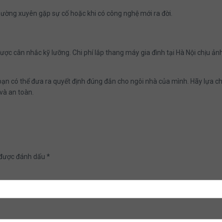
ường xuyên gặp sự cố hoặc khi có công nghệ mới ra đời.
ược cân nhắc kỹ lưỡng. Chi phí lắp thang máy gia đình tại Hà Nội chịu ảnh
 bạn có thể đưa ra quyết định đúng đắn cho ngôi nhà của mình. Hãy lựa 
và an toàn.
 được đánh dấu
*