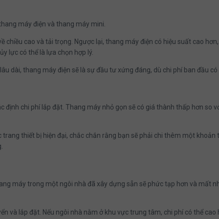
 thang máy điện và thang máy mini.
chiều cao và tải trọng. Ngược lại, thang máy điện có hiệu suất cao hơn, 
y lực có thể là lựa chọn hợp lý.
u dài, thang máy điện sẽ là sự đầu tư xứng đáng, dù chi phí ban đầu có
 định chi phí lắp đặt. Thang máy nhỏ gọn sẽ có giá thành thấp hơn so với
trang thiết bị hiện đại, chắc chắn rằng bạn sẽ phải chi thêm một khoản 
.
ang máy trong một ngôi nhà đã xây dựng sẵn sẽ phức tạp hơn và mất nhiề
uyển và lắp đặt. Nếu ngôi nhà nằm ở khu vực trung tâm, chi phí có thể cao