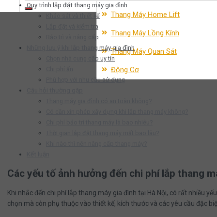
Quy trình lắp đặt thang máy gia đình
Thang Máy Home Lift
Khảo sát và thiết kế
Lắp đặt và kiểm tra
Thang Máy Lồng Kính
Bảo trì và nâng cấp
Những lưu ý khi lắp thang máy gia đình
Thang Máy Quan Sát
Chọn nhà cung cấp uy tín
Chi phí ẩn
Động Cơ
Phù hợp với nhu cầu sử dụng
Câu hỏi thường gặp
Thang máy gia đình có an toàn không?
Có cần xin phép xây dựng khi lắp thang máy không?
Chi phí bảo trì thang máy là bao nhiêu?
Thời gian lắp đặt thang máy mất bao lâu?
Khi nào thì nên nâng cấp thang máy?
Kết luận
Các yếu tố ảnh hưởng đến chi phí lắp thang m
Khi nhắc đến chi phí lắp thang máy gia đình tại Hà Nội, có rất nhiều 
chọn mà còn phụ thuộc vào thiết kế, kích thước và các yêu cầu đặc biệ