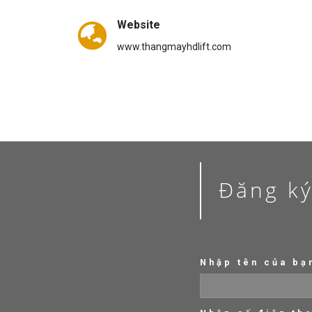
Địa chỉ:
C8-29 Geleximco, Phường Dương Nội, Quận Hà
Phone
0974.599.555 – 092.33.82228 – 0915.60.8986