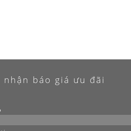
VPĐD Miền Nam:
 Đông, Thành Phố Hà Nội
Địa chỉ 220 Hồ Văn Hu
Email
thangmayhdlift@gm