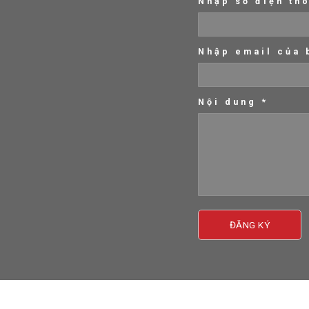
Website
www.thangmayhdlift.com
Đăng ký
Nhập tên của bạ