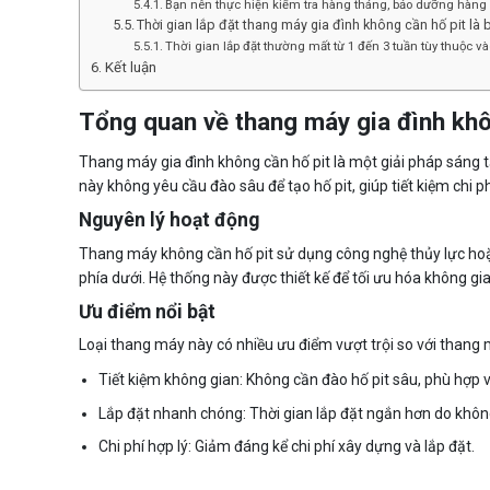
Bạn nên thực hiện kiểm tra hàng tháng, bảo dưỡng hàng 
Thời gian lắp đặt thang máy gia đình không cần hố pit là 
Thời gian lắp đặt thường mất từ 1 đến 3 tuần tùy thuộc v
Kết luận
Tổng quan về thang máy gia đình khô
Thang máy gia đình không cần hố pit là một giải pháp sáng
này không yêu cầu đào sâu để tạo hố pit, giúp tiết kiệm chi ph
Nguyên lý hoạt động
Thang máy không cần hố pit sử dụng công nghệ thủy lực hoặ
phía dưới. Hệ thống này được thiết kế để tối ưu hóa không gi
Ưu điểm nổi bật
Loại thang máy này có nhiều ưu điểm vượt trội so với thang 
Tiết kiệm không gian: Không cần đào hố pit sâu, phù hợp v
Lắp đặt nhanh chóng: Thời gian lắp đặt ngắn hơn do khôn
Chi phí hợp lý: Giảm đáng kể chi phí xây dựng và lắp đặt.