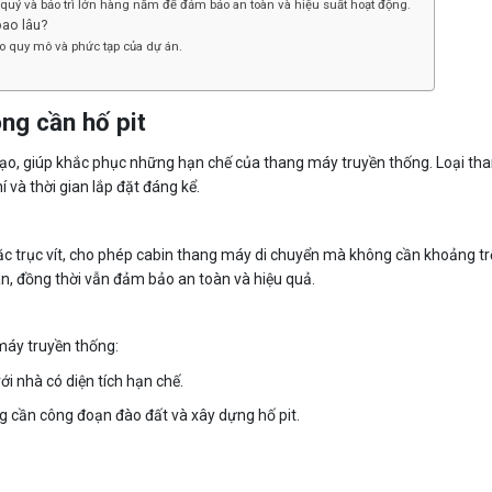
quý và bảo trì lớn hàng năm để đảm bảo an toàn và hiệu suất hoạt động.
bao lâu?
ào quy mô và phức tạp của dự án.
ng cần hố pit
 tạo, giúp khắc phục những hạn chế của thang máy truyền thống. Loại t
í và thời gian lắp đặt đáng kể.
c trục vít, cho phép cabin thang máy di chuyển mà không cần khoảng tr
an, đồng thời vẫn đảm bảo an toàn và hiệu quả.
máy truyền thống:
ới nhà có diện tích hạn chế.
g cần công đoạn đào đất và xây dựng hố pit.