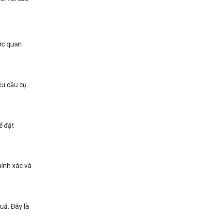
ước quan
êu cầu cụ
ể đặt
hính xác và
uả. Đây là