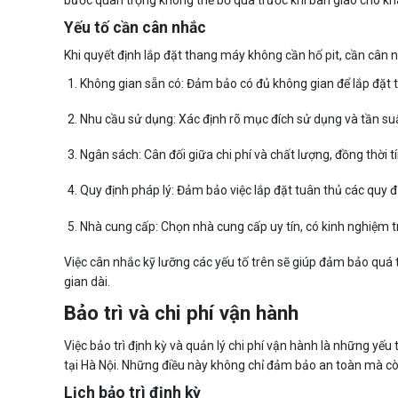
bước quan trọng không thể bỏ qua trước khi bàn giao cho k
Yếu tố cần cân nhắc
Khi quyết định lắp đặt thang máy không cần hố pit, cần cân n
Không gian sẵn có: Đảm bảo có đủ không gian để lắp đặt
Nhu cầu sử dụng: Xác định rõ mục đích sử dụng và tần su
Ngân sách: Cân đối giữa chi phí và chất lượng, đồng thời tí
Quy định pháp lý: Đảm bảo việc lắp đặt tuân thủ các quy 
Nhà cung cấp: Chọn nhà cung cấp uy tín, có kinh nghiệm t
Việc cân nhắc kỹ lưỡng các yếu tố trên sẽ giúp đảm bảo quá t
gian dài.
Bảo trì và chi phí vận hành
Việc bảo trì định kỳ và quản lý chi phí vận hành là những yế
tại Hà Nội. Những điều này không chỉ đảm bảo an toàn mà cò
Lịch bảo trì định kỳ