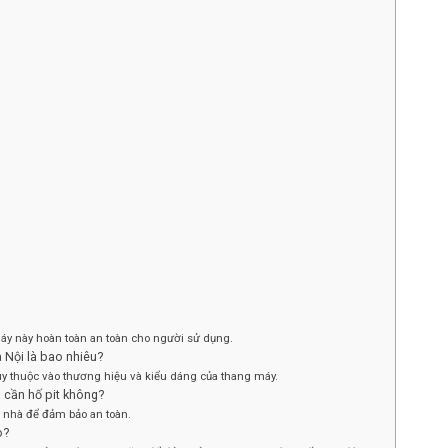
 máy này hoàn toàn an toàn cho người sử dụng.
à Nội là bao nhiêu?
 tùy thuộc vào thương hiệu và kiểu dáng của thang máy.
g cần hố pit không?
c nhà để đảm bảo an toàn.
o?