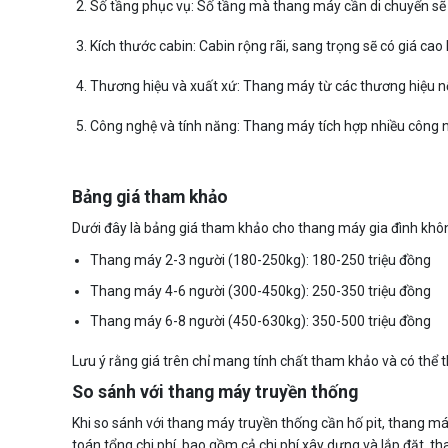
Số tầng phục vụ: Số tầng mà thang máy cần di chuyển sẽ ả
Kích thước cabin: Cabin rộng rãi, sang trọng sẽ có giá cao
Thương hiệu và xuất xứ: Thang máy từ các thương hiệu nổi
Công nghệ và tính năng: Thang máy tích hợp nhiều công ng
Bảng giá tham khảo
Dưới đây là bảng giá tham khảo cho thang máy gia đình không c
Thang máy 2-3 người (180-250kg): 180-250 triệu đồng
Thang máy 4-6 người (300-450kg): 250-350 triệu đồng
Thang máy 6-8 người (450-630kg): 350-500 triệu đồng
Lưu ý rằng giá trên chỉ mang tính chất tham khảo và có thể 
So sánh với thang máy truyền thống
Khi so sánh với thang máy truyền thống cần hố pit, thang má
toán tổng chi phí, bao gồm cả chi phí xây dựng và lắp đặt, th