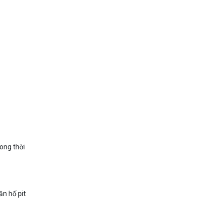
rong thời
ần hố pit