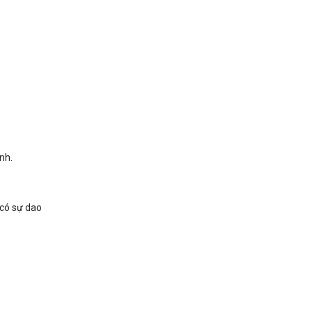
nh.
có sự dao