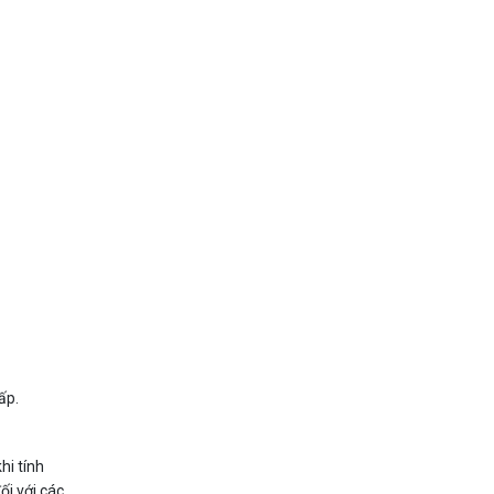
ấp.
hi tính
ối với các