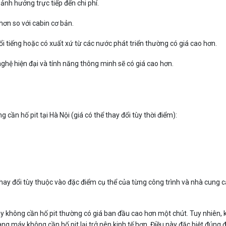
nh hưởng trực tiếp đến chi phí.
 hơn so với cabin cơ bản.
 tiếng hoặc có xuất xứ từ các nước phát triển thường có giá cao hơn.
hệ hiện đại và tính năng thông minh sẽ có giá cao hơn.
ần hố pit tại Hà Nội (giá có thể thay đổi tùy thời điểm):
thay đổi tùy thuộc vào đặc điểm cụ thể của từng công trình và nhà cung c
y không cần hố pit thường có giá ban đầu cao hơn một chút. Tuy nhiên, k
ang máy không cần hố pit lại trở nên kinh tế hơn. Điều này đặc biệt đúng đ