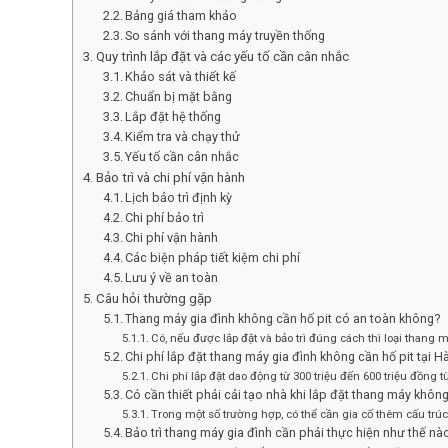
Bảng giá tham khảo
So sánh với thang máy truyền thống
Quy trình lắp đặt và các yếu tố cần cân nhắc
Khảo sát và thiết kế
Chuẩn bị mặt bằng
Lắp đặt hệ thống
Kiểm tra và chạy thử
Yếu tố cần cân nhắc
Bảo trì và chi phí vận hành
Lịch bảo trì định kỳ
Chi phí bảo trì
Chi phí vận hành
Các biện pháp tiết kiệm chi phí
Lưu ý về an toàn
Câu hỏi thường gặp
Thang máy gia đình không cần hố pit có an toàn không?
Có, nếu được lắp đặt và bảo trì đúng cách thì loại thang
Chi phí lắp đặt thang máy gia đình không cần hố pit tại H
Chi phí lắp đặt dao động từ 300 triệu đến 600 triệu đồng
Có cần thiết phải cải tạo nhà khi lắp đặt thang máy khôn
Trong một số trường hợp, có thể cần gia cố thêm cấu trú
Bảo trì thang máy gia đình cần phải thực hiện như thế nà