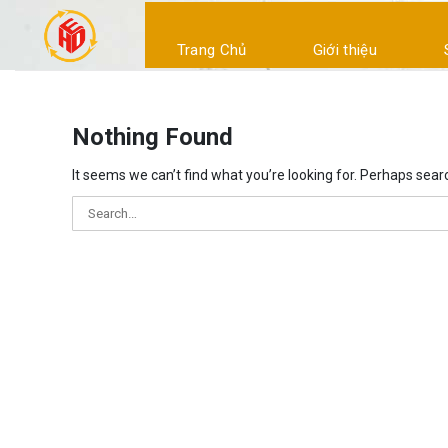
Skip
to
Trang Chủ
Giới thiệu
content
Nothing Found
It seems we can’t find what you’re looking for. Perhaps sear